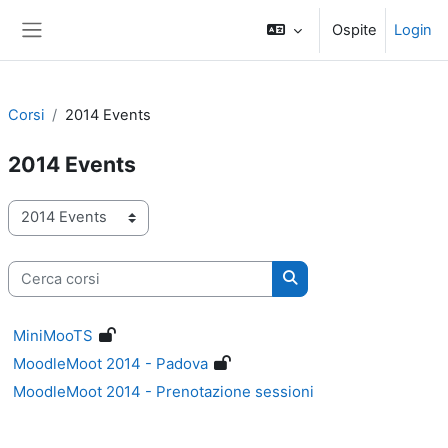
Vai al contenuto principale
Ospite
Login
Pannello laterale
Corsi
2014 Events
2014 Events
Categorie di corso
Cerca corsi
Cerca corsi
MiniMooTS
MoodleMoot 2014 - Padova
MoodleMoot 2014 - Prenotazione sessioni