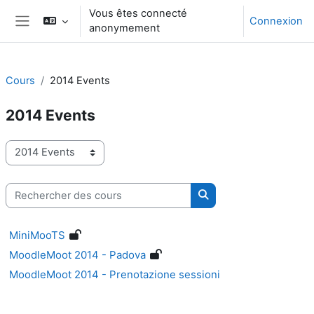
Passer au contenu principal
Vous êtes connecté
Connexion
anonymement
Panneau latéral
Cours
2014 Events
2014 Events
Catégories de cours
Rechercher des cours
Rechercher des cours
MiniMooTS
MoodleMoot 2014 - Padova
MoodleMoot 2014 - Prenotazione sessioni