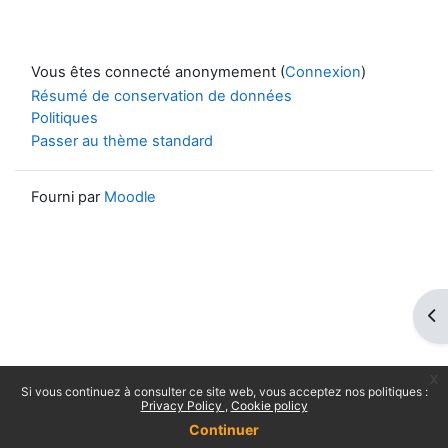
Vous êtes connecté anonymement (
Connexion
)
Résumé de conservation de données
Politiques
Passer au thème standard
Fourni par
Moodle
Ouv
x
Si vous continuez à consulter ce site web, vous acceptez nos politiques :
Privacy Policy
Cookie policy
Continuer