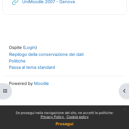
URL
UniMoodle 2007 - Genova
Ospite (
Login
)
Riepilogo della conservazione dei dati
Politiche
Passa al tema standard
Powered by
Moodle
Apri indice del corso
Apr
x
Se prosegui nella navigazione del sito, ne accetti le politiche:
Privacy Policy
Cookie policy
Prosegui