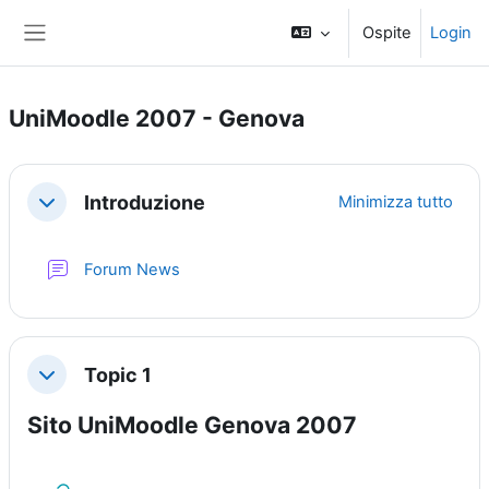
Vai al contenuto principale
Ospite
Login
Pannello laterale
UniMoodle 2007 - Genova
Schema della sezione
Introduzione
Minimizza tutto
Minimizza
Forum News
Topic 1
Minimizza
Sito UniMoodle Genova 2007