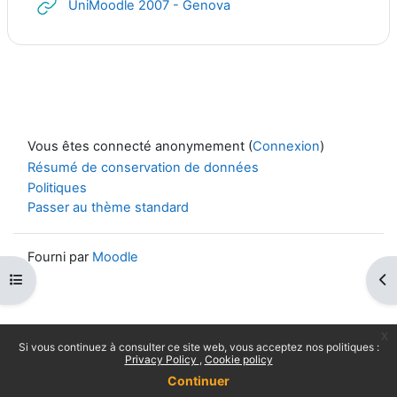
URL
UniMoodle 2007 - Genova
Vous êtes connecté anonymement (
Connexion
)
Résumé de conservation de données
Politiques
Passer au thème standard
Fourni par
Moodle
Ouvrir l’index du cours
Ouv
x
Si vous continuez à consulter ce site web, vous acceptez nos politiques :
Privacy Policy
Cookie policy
Continuer