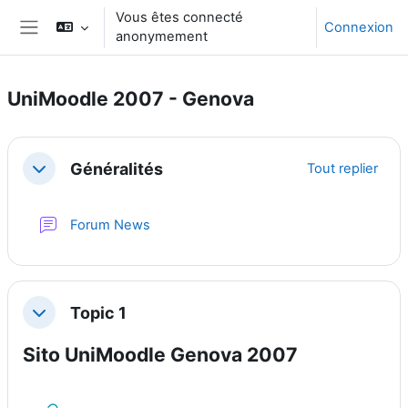
Passer au contenu principal
Vous êtes connecté
Connexion
anonymement
Panneau latéral
UniMoodle 2007 - Genova
Résumé de section
Généralités
Tout replier
Replier
Forum News
Topic 1
Replier
Sito UniMoodle Genova 2007