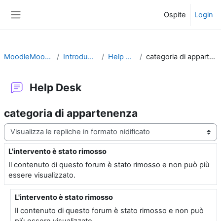
Vai al contenuto principale
Ospite
Login
Pannello laterale
MoodleMoot2010
Introduzione
Help Desk
categoria di appartenenza
Help Desk
categoria di appartenenza
Modalità visualizzazione
L'intervento è stato rimosso
Numero di risposte: 2
Il contenuto di questo forum è stato rimosso e non può più
essere visualizzato.
L'intervento è stato rimosso
In riposta a Utente eliminato
Il contenuto di questo forum è stato rimosso e non può
più essere visualizzato.