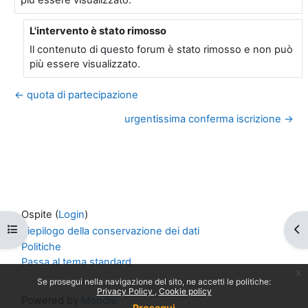
L'intervento è stato rimosso
In riposta a Utente eliminato
Il contenuto di questo forum è stato rimosso e non può
più essere visualizzato.
← quota di partecipazione
urgentissima conferma iscrizione →
Ospite (
Login
)
Apri indice del corso
Apr
Riepilogo della conservazione dei dati
Politiche
Passa al tema standard
x
Se prosegui nella navigazione del sito, ne accetti le politiche:
Privacy Policy
Cookie policy
Powered by
Moodle
Prosegui