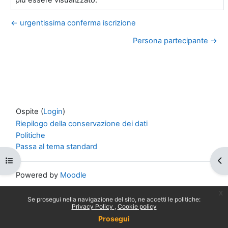
← urgentissima conferma iscrizione
Persona partecipante →
Ospite (
Login
)
Riepilogo della conservazione dei dati
Politiche
Passa al tema standard
Apri indice del corso
Apr
Powered by
Moodle
x
Se prosegui nella navigazione del sito, ne accetti le politiche:
Privacy Policy
Cookie policy
Prosegui