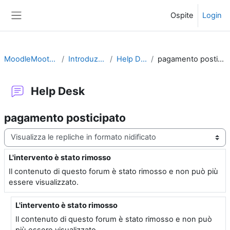
Vai al contenuto principale
Ospite
Login
Pannello laterale
MoodleMoot2010
Introduzione
Help Desk
pagamento posticipato
Help Desk
pagamento posticipato
Modalità visualizzazione
L'intervento è stato rimosso
Numero di risposte: 1
Il contenuto di questo forum è stato rimosso e non può più
essere visualizzato.
L'intervento è stato rimosso
In riposta a Utente eliminato
Il contenuto di questo forum è stato rimosso e non può
più essere visualizzato.