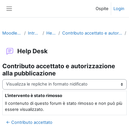
Vai al contenuto principale
Ospite
Login
Pannello laterale
MoodleMoot2010
Introduzione
Help Desk
Contributo accettato e autorizzazione alla pubblicazione
Help Desk
Contributo accettato e autorizzazione
alla pubblicazione
Modalità visualizzazione
L'intervento è stato rimosso
Numero di risposte: 0
Il contenuto di questo forum è stato rimosso e non può più
essere visualizzato.
← Contributo accettato