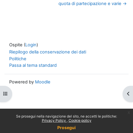
quota di partecipazione e varie →
Ospite (
Login
)
Riepilogo della conservazione dei dati
Politiche
Passa al tema standard
Powered by
Moodle
Apri indice del corso
Apr
x
Se prosegui nella navigazione del sito, ne accetti le politiche:
Privacy Policy
Cookie policy
Prosegui