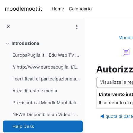
Vai al contenuto principale
moodlemoot.it
Home
Calendario
Moodl
Introduzione
Minimizza
EuropaPuglia.it - Edu Web TV - Conferenza nazional...
Autorizz
// http://www.europapuglia.it/images/stories/video...
I certificati di partecipazione alla conferenza sa...
Modalità visualiz
Area di testo e media
L'intervento è s
Numero di rispo
Il contenuto di 
Pre-iscritti al MoodleMoot Italia 2010 - Bari (Risorsa visualizzabile solo ai pre-iscritti)
NEWS Disponibile un Video Tutorial per la procedur...
◀︎ quota di par
Help Desk