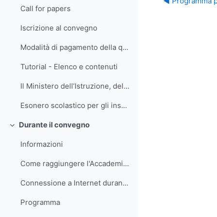
◀︎ Programma pr
Call for papers
Iscrizione al convegno
Modalità di pagamento della quota di iscrizione
Tutorial - Elenco e contenuti
Il Ministero dell’Istruzione, dell’Università e de...
Esonero scolastico per gli insegnanti
Durante il convegno
Minimizza
Informazioni
Come raggiungere l'Accademia Navale
Connessione a Internet durante il convegno
Programma