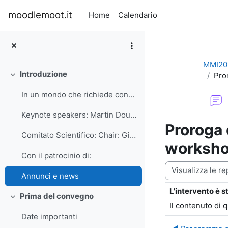
Vai al contenuto principale
moodlemoot.it
Home
Calendario
MMI20
Introduzione
Pror
Minimizza
In un mondo che richiede conoscenze crescenti e le...
Keynote speakers: Martin Dougiamas, Founder and Le...
Proroga 
Comitato Scientifico: Chair: Giuseppe Fiorentino -...
worksh
Con il patrocinio di:
Modalità visualiz
Annunci e news
L'intervento è s
Numero di rispo
Prima del convegno
Minimizza
Il contenuto di 
Date importanti