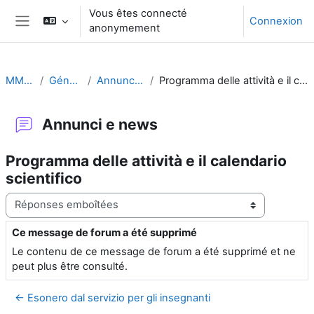
Passer au contenu principal
Vous êtes connecté
Connexion
anonymement
Panneau latéral
MMI2012
Généralités
Annunci e news
Programma delle attività e il calendario scientifico
Annunci e news
Programma delle attività e il calendario
scientifico
Type d’affichage
Ce message de forum a été supprimé
Nombre de réponses : 0
Le contenu de ce message de forum a été supprimé et ne
peut plus être consulté.
← Esonero dal servizio per gli insegnanti