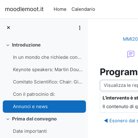
Vai al contenuto principale
moodlemoot.it
Home
Calendario
MMI20
Introduzione
Minimizza
In un mondo che richiede conoscenze crescenti e le...
Programm
Keynote speakers: Martin Dougiamas, Founder and Le...
Comitato Scientifico: Chair: Giuseppe Fiorentino -...
Modalità visualiz
Con il patrocinio di:
L'intervento è s
Numero di rispo
Il contenuto di 
Annunci e news
Prima del convegno
◀︎ Esonero dal s
Minimizza
Date importanti