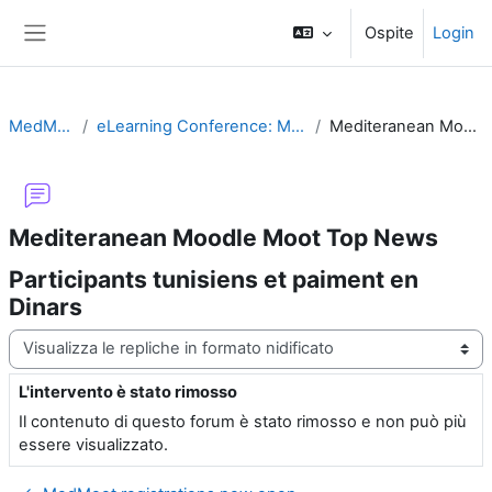
Vai al contenuto principale
Ospite
Login
Pannello laterale
MedMoot-2013
eLearning Conference: Mediterranean MoodleMoot
Mediteranean Moodle Moot Top News
Mediteranean Moodle Moot Top News
Participants tunisiens et paiment en
Dinars
Modalità visualizzazione
L'intervento è stato rimosso
Numero di risposte: 0
Il contenuto di questo forum è stato rimosso e non può più
essere visualizzato.