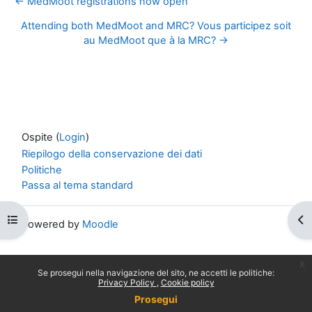
← MedMoot registrations now open
Attending both MedMoot and MRC? Vous participez soit
au MedMoot que à la MRC? →
Ospite (
Login
)
Riepilogo della conservazione dei dati
Politiche
Passa al tema standard
Apri indice del corso
Apr
Powered by
Moodle
x
Se prosegui nella navigazione del sito, ne accetti le politiche:
Privacy Policy
Cookie policy
Prosegui