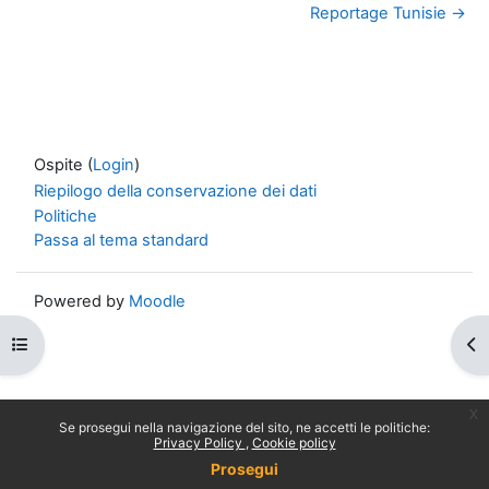
Reportage Tunisie →
Ospite (
Login
)
Riepilogo della conservazione dei dati
Politiche
Passa al tema standard
Powered by
Moodle
Apri indice del corso
Apr
x
Se prosegui nella navigazione del sito, ne accetti le politiche:
Privacy Policy
Cookie policy
Prosegui