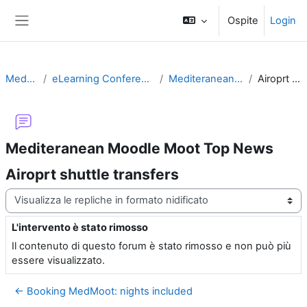
Vai al contenuto principale
Ospite
Login
Pannello laterale
MedMoot-2013
eLearning Conference: Mediterranean MoodleMoot
Mediteranean Moodle Moot Top News
Airoprt shuttle transfers
Mediteranean Moodle Moot Top News
Airoprt shuttle transfers
Modalità visualizzazione
L'intervento è stato rimosso
Numero di risposte: 0
Il contenuto di questo forum è stato rimosso e non può più
essere visualizzato.
← Booking MedMoot: nights included