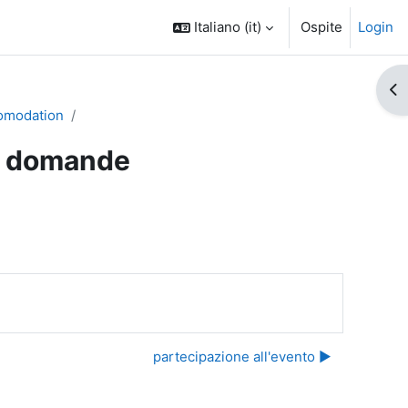
Italiano ‎(it)‎
Ospite
Login
Apr
omodation
e domande
partecipazione all'evento ▶︎