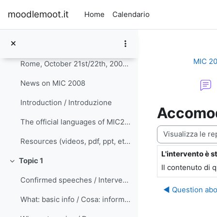
Vai al contenuto principale
moodlemoot.it
Home
Calendario
Introduzione
Minimizza
MIC 2
Rome, October 21st/22th, 2008 Rethinking didactics...
News on MIC 2008
Introduction / Introduzione
Accomo
The official languages of MIC2008 are English and ...
Modalità visualiz
Resources (videos, pdf, ppt, etc.)
L'intervento è s
Numero di rispo
Topic 1
Minimizza
Il contenuto di 
Confirmed speeches / Interventi confermati
◀︎ Question abo
What: basic info / Cosa: informazioni generali