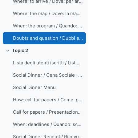
Where: to arrive / Dove: per arrivare
Where: the map / Dove: la mappa
When: the program / Quando: il programma
Doubts and question / Dubbi e domande
Topic 2
Minimizza
Lista degli utenti iscritti / List of registered users
Social Dinner / Cena Sociale - October, 21st
Social Dinner Menu
How: call for papers / Come: presentazione proposte
Call for papers / Presentazione proposte
When: deadlines / Quando: scadenze
Social Dinner Receipt / Ricevuta Cena Sociale