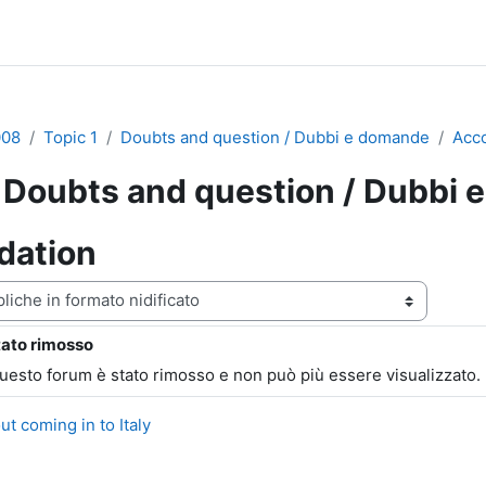
008
Topic 1
Doubts and question / Dubbi e domande
Acc
Doubts and question / Dubbi 
dation
zazione
tato rimosso
ste: 0
questo forum è stato rimosso e non può più essere visualizzato.
ut coming in to Italy