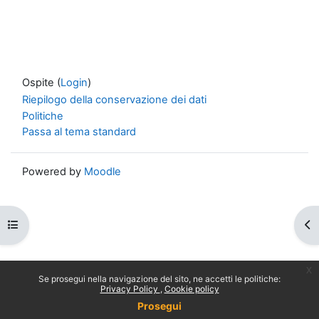
Ospite (
Login
)
Riepilogo della conservazione dei dati
Politiche
Passa al tema standard
Powered by
Moodle
Apri indice del corso
Apr
x
Se prosegui nella navigazione del sito, ne accetti le politiche:
Privacy Policy
Cookie policy
Prosegui