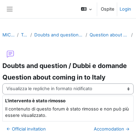
Vai al contenuto principale
Ospite
Login
Pannello laterale
MIC 2008
Topic 1
Doubts and question / Dubbi e domande
Question about coming in to Italy
Doubts and question / Dubbi e domande
Question about coming in to Italy
Modalità visualizzazione
L'intervento è stato rimosso
Numero di risposte: 0
Il contenuto di questo forum è stato rimosso e non può più
essere visualizzato.
← Official invitation
Accomodation →