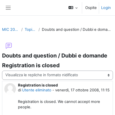
Vai al contenuto principale
Ospite
Login
Pannello laterale
MIC 2008
Topic 1
Doubts and question / Dubbi e domande
Doubts and question / Dubbi e domande
Registration is closed
Modalità visualizzazione
Registration is closed
Numero di risposte: 0
di
Utente eliminato
-
venerdì, 17 ottobre 2008, 11:15
Registration is closed. We cannot accept more
people.