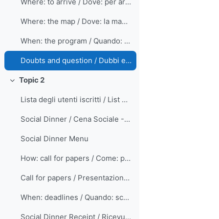
Where: to arrive / Dove: per arrivare
Where: the map / Dove: la mappa
When: the program / Quando: il programma
Doubts and question / Dubbi e domande
Topic 2
Minimizza
Lista degli utenti iscritti / List of registered users
Social Dinner / Cena Sociale - October, 21st
Social Dinner Menu
How: call for papers / Come: presentazione proposte
Call for papers / Presentazione proposte
When: deadlines / Quando: scadenze
Social Dinner Receipt / Ricevuta Cena Sociale