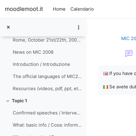
Vai al contenuto principale
moodlemoot.it
Home
Calendario
Introduzione
Minimizza
MIC 2
Rome, October 21st/22th, 2008 Rethinking didactics...
News on MIC 2008
Introduction / Introduzione
Aggregazione de
If you have 
The official languages of MIC2008 are English and ...
Se avete dubb
Resources (videos, pdf, ppt, etc.)
Topic 1
Minimizza
Confirmed speeches / Interventi confermati
What: basic info / Cosa: informazioni generali