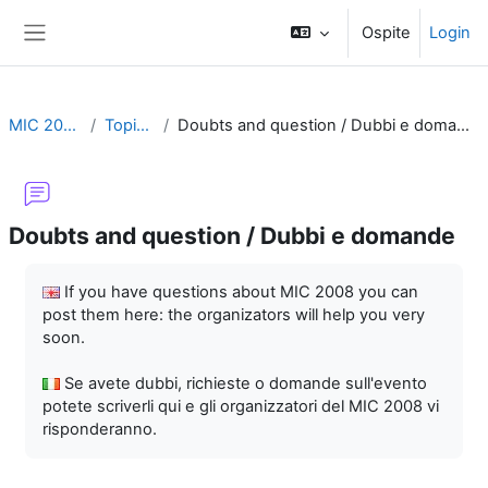
Vai al contenuto principale
Ospite
Login
Pannello laterale
MIC 2008
Topic 1
Doubts and question / Dubbi e domande
Doubts and question / Dubbi e domande
Aggregazione dei criteri
If you have questions about MIC 2008 you can
post them here: the organizators will help you very
soon.
Se avete dubbi, richieste o domande sull'evento
potete scriverli qui e gli organizzatori del MIC 2008 vi
risponderanno.