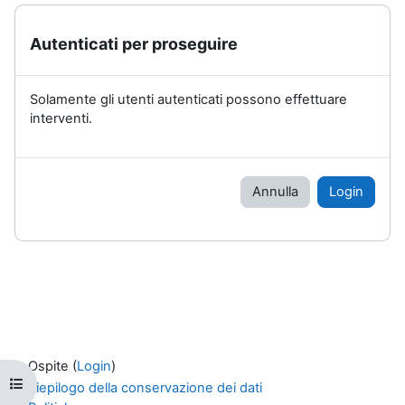
Autenticati per proseguire
Solamente gli utenti autenticati possono effettuare
interventi.
Annulla
Login
Ospite (
Login
)
Apri indice del corso
Riepilogo della conservazione dei dati