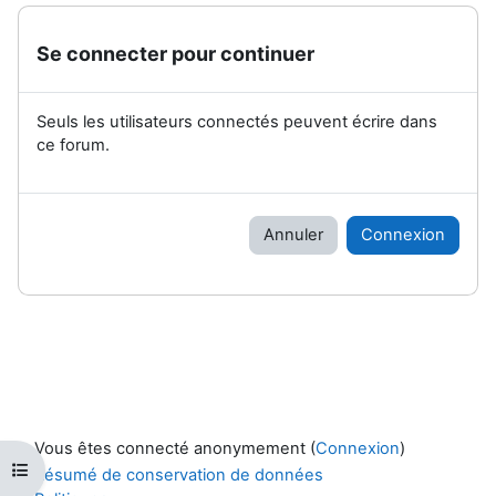
Se connecter pour continuer
Seuls les utilisateurs connectés peuvent écrire dans
ce forum.
Annuler
Connexion
Vous êtes connecté anonymement (
Connexion
)
Ouvrir l’index du cours
Résumé de conservation de données