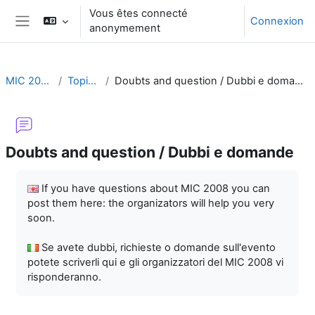
Passer au contenu principal
Vous êtes connecté
Connexion
anonymement
Panneau latéral
MIC 2008
Topic 1
Doubts and question / Dubbi e domande
Doubts and question / Dubbi e domande
Conditions d’achèvement
If you have questions about MIC 2008 you can
post them here: the organizators will help you very
soon.
Se avete dubbi, richieste o domande sull'evento
potete scriverli qui e gli organizzatori del MIC 2008 vi
risponderanno.