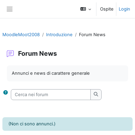
Vai al contenuto principale
Ospite
Login
Pannello laterale
MoodleMoot2008
Introduzione
Forum News
Forum News
Aggregazione dei criteri
Annunci e news di carattere generale
Cerca nei forum
Cerca nei forum
(Non ci sono annunci.)