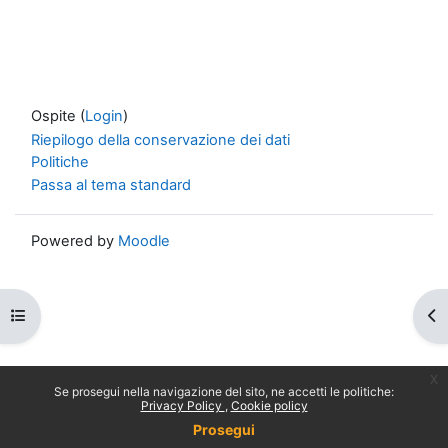
Ospite (
Login
)
Riepilogo della conservazione dei dati
Politiche
Passa al tema standard
Powered by
Moodle
Apri indice del corso
Apr
x
Se prosegui nella navigazione del sito, ne accetti le politiche:
Privacy Policy
Cookie policy
Prosegui