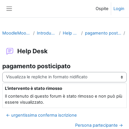
Vai al contenuto principale
Ospite
Login
Pannello laterale
MoodleMoot2010
Introduzione
Help Desk
pagamento posticipato
Help Desk
pagamento posticipato
Modalità visualizzazione
L'intervento è stato rimosso
Numero di risposte: 0
Il contenuto di questo forum è stato rimosso e non può più
essere visualizzato.
← urgentissima conferma iscrizione
Persona partecipante →