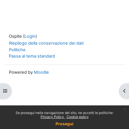
Ospite (
Login
)
Riepilogo della conservazione dei dati
Politiche
Passa al tema standard
Powered by
Moodle
Apri indice del corso
Apr
x
Se prosegui nella navigazione del sito, ne accetti le politiche:
Privacy Policy
Cookie policy
Prosegui