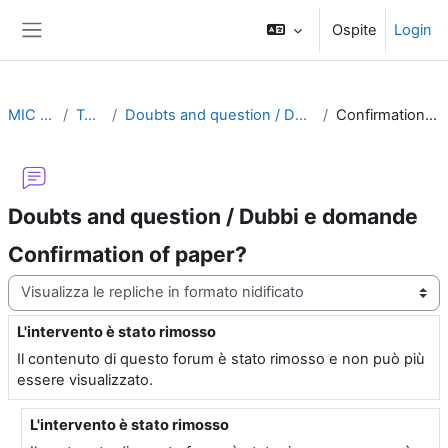
Vai al contenuto principale
Ospite
Login
Pannello laterale
MIC 2008
Topic 1
Doubts and question / Dubbi e domande
Confirmation of paper?
Doubts and question / Dubbi e domande
Confirmation of paper?
Modalità visualizzazione
L'intervento è stato rimosso
Numero di risposte: 7
Il contenuto di questo forum è stato rimosso e non può più
essere visualizzato.
L'intervento è stato rimosso
In riposta a Utente eliminato