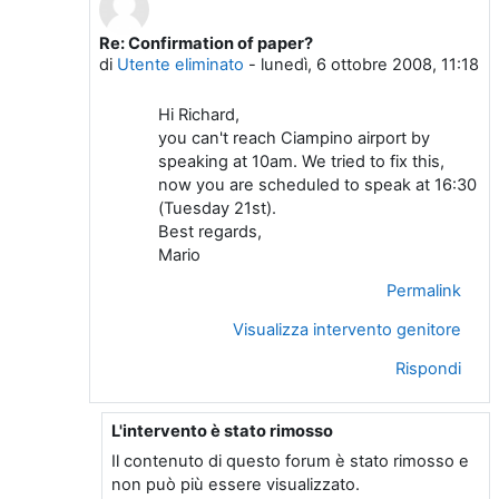
Re: Confirmation of paper?
In riposta a Utente eliminato
di
Utente eliminato
-
lunedì, 6 ottobre 2008, 11:18
Hi Richard,
you can't reach Ciampino airport by
speaking at 10am. We tried to fix this,
now you are scheduled to speak at 16:30
(Tuesday 21st).
Best regards,
Mario
Permalink
Visualizza intervento genitore
Rispondi
L'intervento è stato rimosso
In riposta a Utente eliminato
Il contenuto di questo forum è stato rimosso e
non può più essere visualizzato.