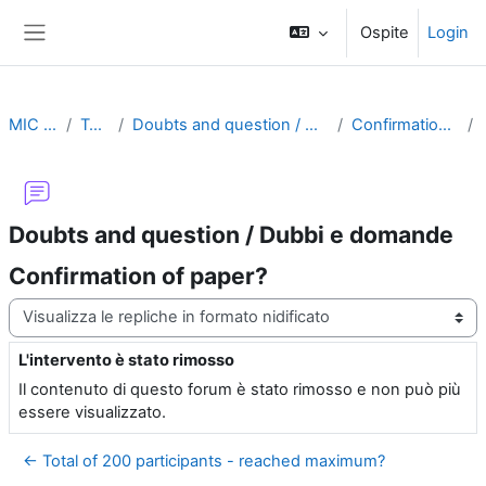
Vai al contenuto principale
Ospite
Login
Pannello laterale
MIC 2008
Topic 1
Doubts and question / Dubbi e domande
Confirmation of paper?
Doubts and question / Dubbi e domande
Confirmation of paper?
Modalità visualizzazione
L'intervento è stato rimosso
Numero di risposte: 0
Il contenuto di questo forum è stato rimosso e non può più
essere visualizzato.
← Total of 200 participants - reached maximum?