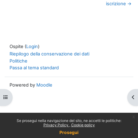
iscrizione →
Ospite (
Login
)
Riepilogo della conservazione dei dati
Politiche
Passa al tema standard
Powered by
Moodle
Apri indice del corso
Apr
x
Se prosegui nella navigazione del sito, ne accetti le politiche:
Privacy Policy
Cookie policy
Prosegui