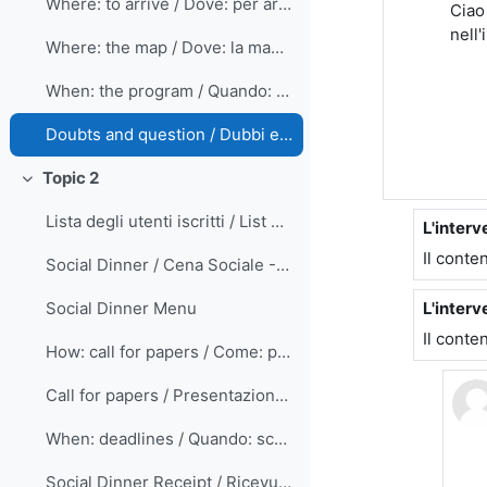
Where: to arrive / Dove: per arrivare
Ciao
nell'
Where: the map / Dove: la mappa
When: the program / Quando: il programma
Doubts and question / Dubbi e domande
Topic 2
Minimizza
Lista degli utenti iscritti / List of registered users
L'interv
In ripos
Il conte
Social Dinner / Cena Sociale - October, 21st
L'interv
Social Dinner Menu
In ripos
Il conte
How: call for papers / Come: presentazione proposte
Call for papers / Presentazione proposte
When: deadlines / Quando: scadenze
Social Dinner Receipt / Ricevuta Cena Sociale