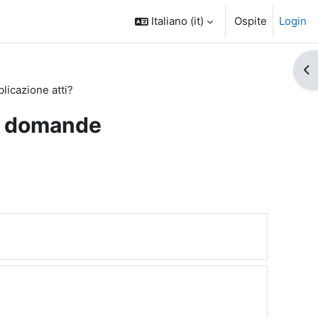
Italiano ‎(it)‎
Ospite
Login
Apr
licazione atti?
e domande