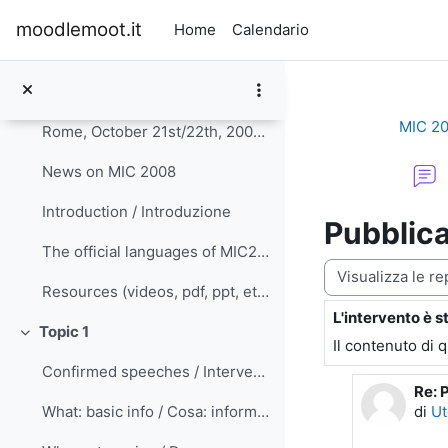
Vai al contenuto principale
moodlemoot.it
Home
Calendario
Introduzione
Minimizza
MIC 2
Rome, October 21st/22th, 2008 Rethinking didactics...
News on MIC 2008
Introduction / Introduzione
Pubblica
The official languages of MIC2008 are English and ...
Modalità visualiz
Resources (videos, pdf, ppt, etc.)
L'intervento è s
Numero di rispo
Topic 1
Minimizza
Il contenuto di 
Confirmed speeches / Interventi confermati
Re: 
In ri
di
Ut
What: basic info / Cosa: informazioni generali