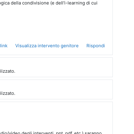
ica della condivisione (e dell'i-learning di cui
link
Visualizza intervento genitore
Rispondi
lizzato.
lizzato.
udio/video degli interventi, ppt, pdf, etc.) saranno