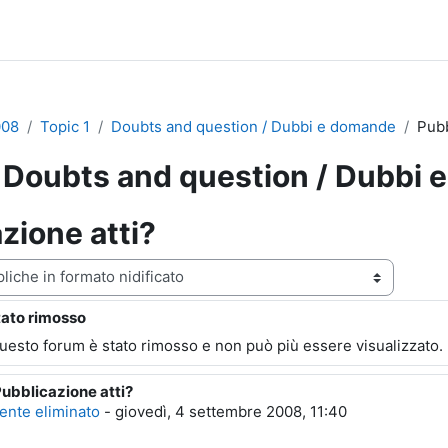
008
Topic 1
Doubts and question / Dubbi e domande
Pubb
Doubts and question / Dubbi 
zione atti?
zazione
tato rimosso
ste: 4
questo forum è stato rimosso e non può più essere visualizzato.
Pubblicazione atti?
posta a Utente eliminato
ente eliminato
-
giovedì, 4 settembre 2008, 11:40