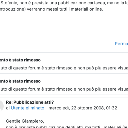
 Stefania, non è prevista una pubblicazione cartacea, ma nella log
introduzione) verranno messi tutti i materiali online.
Perma
ento è stato rimosso
ta a Utente eliminato
nuto di questo forum è stato rimosso e non può più essere visua
ento è stato rimosso
ta a Utente eliminato
nuto di questo forum è stato rimosso e non può più essere visua
Re: Pubblicazione atti?
In riposta a Utente eliminato
di
Utente eliminato
-
mercoledì, 22 ottobre 2008, 01:32
Gentile Giampiero,
non è prevista pubblicazione degli atti, ma tutti i materiali (a