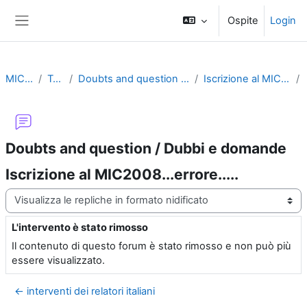
Vai al contenuto principale
Ospite
Login
Pannello laterale
MIC 2008
Topic 1
Doubts and question / Dubbi e domande
Iscrizione al MIC2008...errore.....
Doubts and question / Dubbi e domande
Iscrizione al MIC2008...errore.....
Modalità visualizzazione
L'intervento è stato rimosso
Numero di risposte: 0
Il contenuto di questo forum è stato rimosso e non può più
essere visualizzato.
← interventi dei relatori italiani