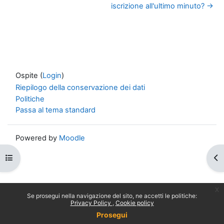
iscrizione all'ultimo minuto? →
Ospite (
Login
)
Riepilogo della conservazione dei dati
Politiche
Passa al tema standard
Powered by
Moodle
Apri indice del corso
Apr
x
Se prosegui nella navigazione del sito, ne accetti le politiche:
Privacy Policy
Cookie policy
Prosegui