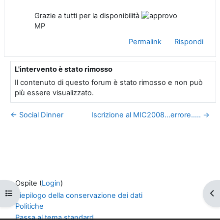
Grazie a tutti per la disponibilità
MP
Permalink
Rispondi
L'intervento è stato rimosso
In riposta a Utente eliminato
Il contenuto di questo forum è stato rimosso e non può
più essere visualizzato.
← Social Dinner
Iscrizione al MIC2008...errore..... →
Ospite (
Login
)
Apri indice del corso
Apr
Riepilogo della conservazione dei dati
Politiche
Passa al tema standard