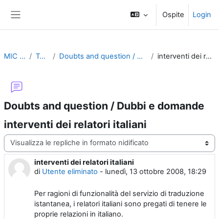
Vai al contenuto principale
Ospite
Login
Pannello laterale
MIC 2008
Topic 1
Doubts and question / Dubbi e domande
interventi dei relatori italiani
Doubts and question / Dubbi e domande
interventi dei relatori italiani
Modalità visualizzazione
interventi dei relatori italiani
Numero di risposte: 1
di
Utente eliminato
-
lunedì, 13 ottobre 2008, 18:29
Per ragioni di funzionalità del servizio di traduzione
istantanea, i relatori italiani sono pregati di tenere le
proprie relazioni in italiano.