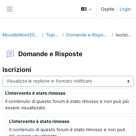
Vai al contenuto principale
Ospite
Login
Pannello laterale
MoodleMoot2009
Topic 1
Domande e Risposte
Iscrizioni
Domande e Risposte
Iscrizioni
Modalità visualizzazione
L'intervento è stato rimosso
Numero di risposte: 2
Il contenuto di questo forum è stato rimosso e non può più
essere visualizzato.
L'intervento è stato rimosso
In riposta a Utente eliminato
Il contenuto di questo forum è stato rimosso e non può
più essere visualizzato.