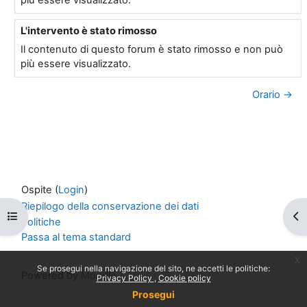
L'intervento è stato rimosso
In riposta a Utente eliminato
Il contenuto di questo forum è stato rimosso e non può
più essere visualizzato.
Orario →
Ospite (
Login
)
Riepilogo della conservazione dei dati
Apri indice del corso
Apr
Politiche
Passa al tema standard
x
Se prosegui nella navigazione del sito, ne accetti le politiche:
Powered by
Moodle
Privacy Policy
Cookie policy
Prosegui