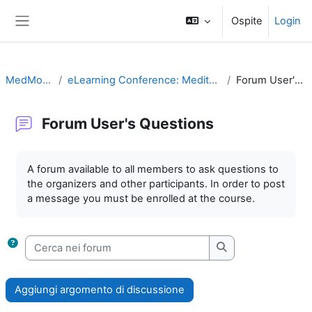
Vai al contenuto principale
Ospite
Login
Pannello laterale
MedMoot-2013
eLearning Conference: Mediterranean MoodleMoot
Forum User's Questions
Forum User's Questions
Aggregazione dei criteri
A forum
available to
all members
to
ask questions
to
the organizers and
other participants.
In order to
post
a message
you must be enrolled at the course
.
Cerca nei forum
Cerca nei forum
Aggiungi argomento di discussione