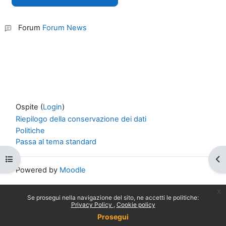
Forum
Forum News
Ospite (
Login
)
Riepilogo della conservazione dei dati
Politiche
Passa al tema standard
Apri indice del corso
Apr
Powered by
Moodle
x
Se prosegui nella navigazione del sito, ne accetti le politiche:
Privacy Policy
Cookie policy
Prosegui