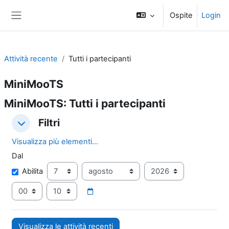
Vai al contenuto principale
Ospite
Login
Pannello laterale
Attività recente
Tutti i partecipanti
MiniMooTS
MiniMooTS: Tutti i partecipanti
Filtri
Filtri
Filtri
Visualizza più elementi...
Dal
Dal
Giorno
Mese
Anno
Abilita
Ora
Minuto