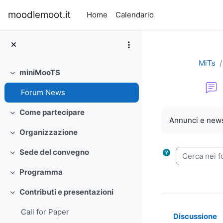
Vai al contenuto principale
moodlemoot.it
Home
Calendario
MiTs
miniMooTS
Minimizza
Forum News
Aggregazione de
Come partecipare
Minimizza
Annunci e news
Organizzazione
Minimizza
Cerca nei fo
Sede del convegno
Minimizza
Programma
Minimizza
Contributi e presentazioni
Minimizza
Call for Paper
Discussione