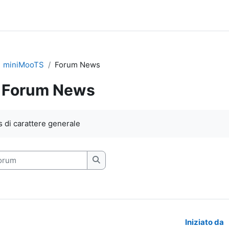
miniMooTS
Forum News
Forum News
i criteri
 di carattere generale
rum
Cerca nei forum
Iniziato da