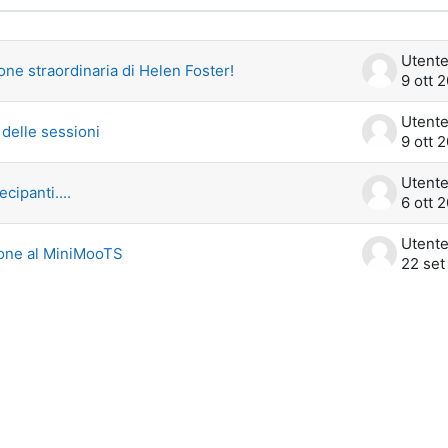
le discussioni. Visualizzazione di 4 di
one straordinaria di Helen Foster!
9 ott 
delle sessioni
9 ott 
ecipanti....
6 ott 
ione al MiniMooTS
22 set