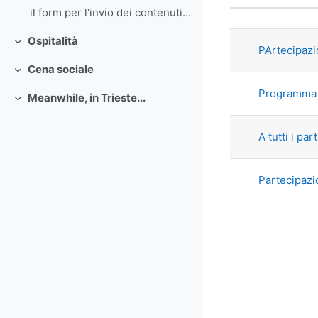
Stato
il form per l'invio dei contenuti sarà disponibile...
Elenco del
Ospitalità
Minimizza
PArtecipazi
Cena sociale
Minimizza
Programma 
Meanwhile, in Trieste...
Minimizza
A tutti i part
Partecipaz