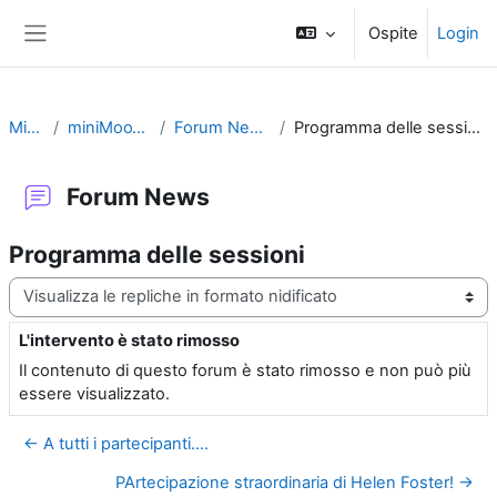
Vai al contenuto principale
Ospite
Login
Pannello laterale
MiTs
miniMooTS
Forum News
Programma delle sessioni
Forum News
Programma delle sessioni
Modalità visualizzazione
L'intervento è stato rimosso
Numero di risposte: 0
Il contenuto di questo forum è stato rimosso e non può più
essere visualizzato.
← A tutti i partecipanti....
PArtecipazione straordinaria di Helen Foster! →