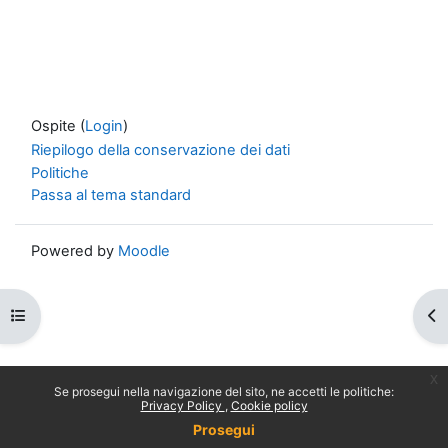
Ospite (
Login
)
Riepilogo della conservazione dei dati
Politiche
Passa al tema standard
Powered by
Moodle
Apri indice del corso
Apr
x
Se prosegui nella navigazione del sito, ne accetti le politiche:
Privacy Policy
Cookie policy
Prosegui