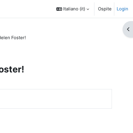
Italiano ‎(it)‎
Ospite
Login
Apr
Helen Foster!
oster!