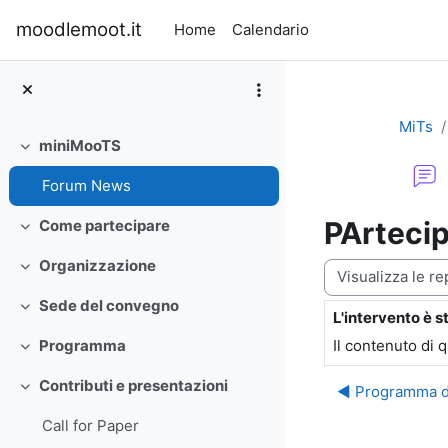
Vai al contenuto principale
moodlemoot.it
Home
Calendario
MiTs
miniMooTS
Minimizza
Forum News
PArtecip
Come partecipare
Minimizza
Organizzazione
Modalità visualiz
Minimizza
Sede del convegno
Minimizza
L'intervento è s
Numero di rispo
Il contenuto di 
Programma
Minimizza
Contributi e presentazioni
◀︎ Programma d
Minimizza
Call for Paper