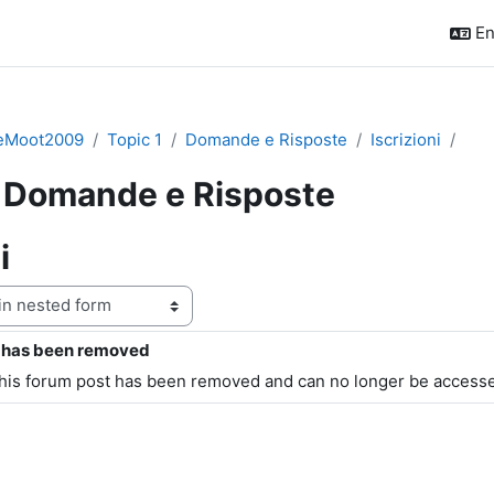
En
eMoot2009
Topic 1
Domande e Risposte
Iscrizioni
Domande e Risposte
i
t has been removed
s: 0
this forum post has been removed and can no longer be access