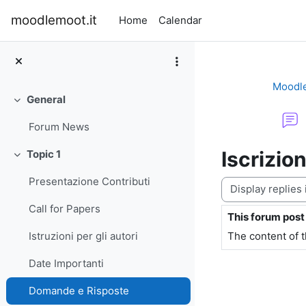
Skip to main content
moodlemoot.it
Home
Calendar
Moodl
General
Collapse
Forum News
Iscrizion
Topic 1
Collapse
Presentazione Contributi
Display mode
Call for Papers
This forum pos
Number of replie
The content of 
Istruzioni per gli autori
Date Importanti
Domande e Risposte