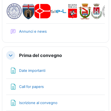
Forum
Annunci e news
Prima del convegno
Replier
Page
Date importanti
Page
Call for papers
Page
Iscrizione al convegno