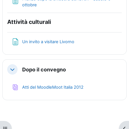
Page
ottobre
Attività culturali
Page
Un invito a visitare Livorno
Dopo il convegno
Replier
Base de données
Atti del MoodleMoot Italia 2012
Ouvrir l’index du cours
Ouv