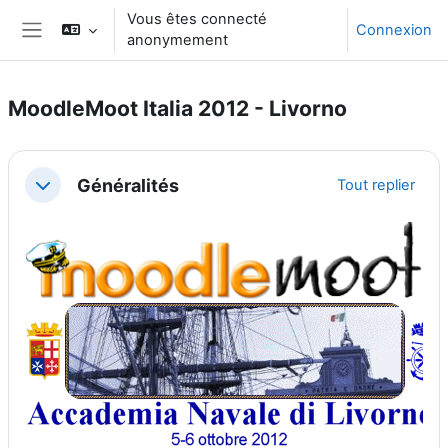
Passer au contenu principal
Vous êtes connecté
Connexion
anonymement
Panneau latéral
MoodleMoot Italia 2012 - Livorno
Résumé de section
Généralités
Tout replier
Replier