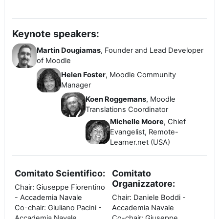
Keynote speakers:
Martin Dougiamas
, Founder and Lead Developer
of Moodle
Helen Foster
, Moodle Community
Manager
Koen Roggemans
, Moodle
Translations Coordinator
Michelle Moore
, Chief
Evangelist, Remote-
Learner.net (USA)
Comitato Scientifico:
Comitato
Organizzatore:
Chair: Giuseppe Fiorentino
- Accademia Navale
Chair: Daniele Boddi -
Co-chair: Giuliano Pacini -
Accademia Navale
Accademia Navale
Co-chair: Giuseppe